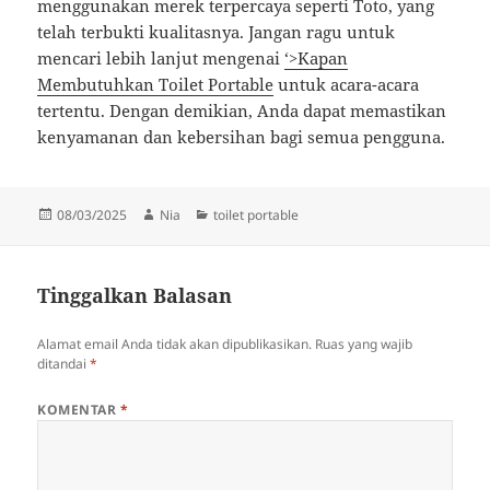
menggunakan merek terpercaya seperti Toto, yang
telah terbukti kualitasnya. Jangan ragu untuk
mencari lebih lanjut mengenai
‘>Kapan
Membutuhkan Toilet Portable
untuk acara-acara
tertentu. Dengan demikian, Anda dapat memastikan
kenyamanan dan kebersihan bagi semua pengguna.
Diposkan
Penulis
Kategori
08/03/2025
Nia
toilet portable
pada
Tinggalkan Balasan
Alamat email Anda tidak akan dipublikasikan.
Ruas yang wajib
ditandai
*
KOMENTAR
*