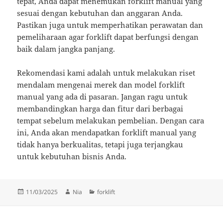
tepat, Anda dapat menemukan forklift manual yang
sesuai dengan kebutuhan dan anggaran Anda.
Pastikan juga untuk memperhatikan perawatan dan
pemeliharaan agar forklift dapat berfungsi dengan
baik dalam jangka panjang.
Rekomendasi kami adalah untuk melakukan riset
mendalam mengenai merek dan model forklift
manual yang ada di pasaran. Jangan ragu untuk
membandingkan harga dan fitur dari berbagai
tempat sebelum melakukan pembelian. Dengan cara
ini, Anda akan mendapatkan forklift manual yang
tidak hanya berkualitas, tetapi juga terjangkau
untuk kebutuhan bisnis Anda.
Diposkan
Penulis
Kategori
11/03/2025
Nia
forklift
pada