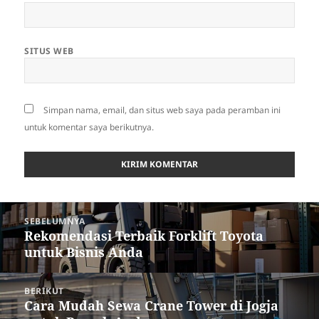
SITUS WEB
Simpan nama, email, dan situs web saya pada peramban ini
untuk komentar saya berikutnya.
Navigasi
SEBELUMNYA
pos
Rekomendasi Terbaik Forklift Toyota
Pos
untuk Bisnis Anda
sebelumnya:
BERIKUT
Cara Mudah Sewa Crane Tower di Jogja
Pos