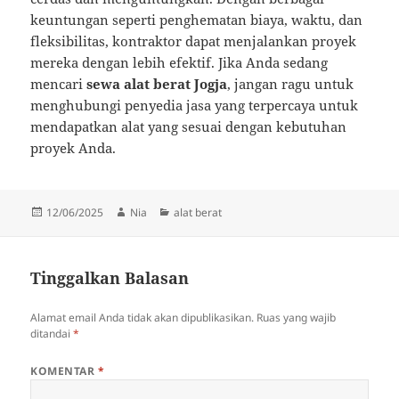
keuntungan seperti penghematan biaya, waktu, dan
fleksibilitas, kontraktor dapat menjalankan proyek
mereka dengan lebih efektif. Jika Anda sedang
mencari
sewa alat berat Jogja
, jangan ragu untuk
menghubungi penyedia jasa yang terpercaya untuk
mendapatkan alat yang sesuai dengan kebutuhan
proyek Anda.
Diposkan
Penulis
Kategori
12/06/2025
Nia
alat berat
pada
Tinggalkan Balasan
Alamat email Anda tidak akan dipublikasikan.
Ruas yang wajib
ditandai
*
KOMENTAR
*