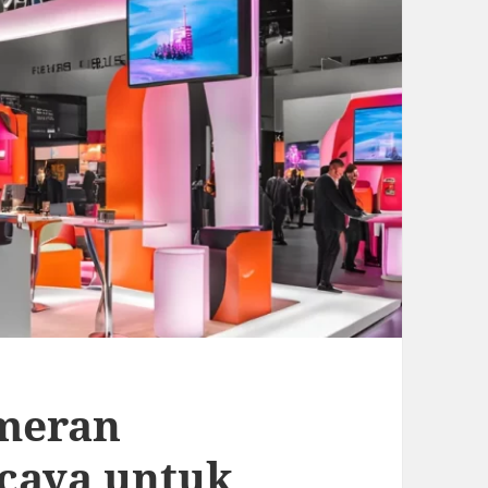
meran
caya untuk