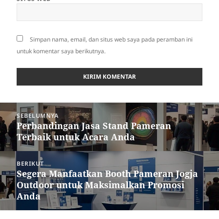
Simpan nama, email, dan situs web saya pada peramban ini
untuk komentar saya berikutnya.
Navigasi
SEBELUMNYA
pos
Perbandingan Jasa Stand Pameran
Pos
Terbaik untuk Acara Anda
sebelumnya:
BERIKUT
Segera Manfaatkan Booth Pameran Jogja
Pos
Outdoor untuk Maksimalkan Promosi
berikutnya:
Anda